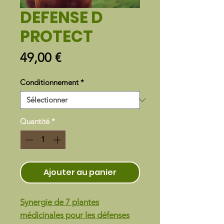
DEFENSE D
PROTECT
Prix
49,00 €
Conditionnement
*
Quantité
*
Ajouter au panier
Synergie de 7 plantes
médicinales pour les défenses