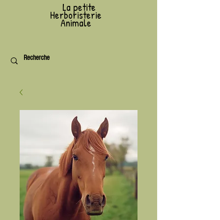
L
a petite
Herboristerie
Animale