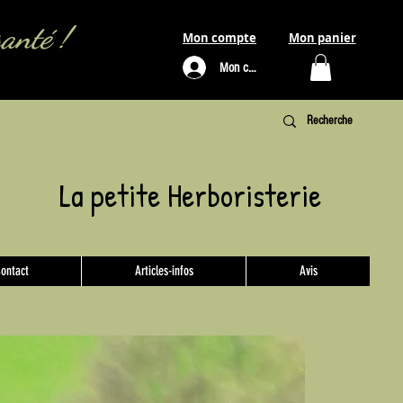
santé !
Mon compte
Mon panier
Mon compte
L
a petite Herboristerie
ontact
Articles-infos
Avis