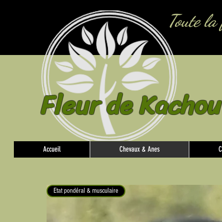
Toute la 
Fleur de Kachou
Accueil
Chevaux & Anes
C
Etat pondéral & musculaire