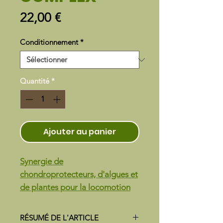
Prix
22,00 €
Conditionnement
*
Quantité
*
Ajouter au panier
Synergie de
chondroprotecteurs, d'algues et
de plantes pour la locomotion
RÉSUMÉ DE L'ARTICLE