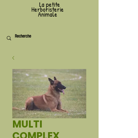
L
a petite
Herboristerie
Animale
MULTI
COMPLEX