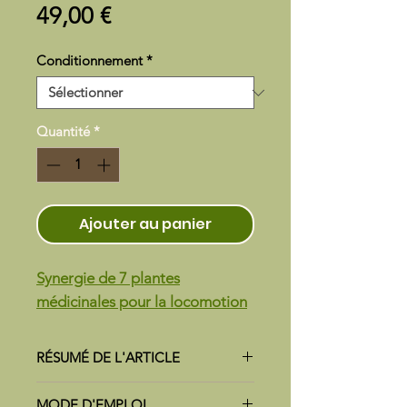
Prix
49,00 €
Conditionnement
*
Quantité
*
Ajouter au panier
Synergie de 7 plantes
médicinales pour la locomotion
RÉSUMÉ DE L'ARTICLE
PHYTO FLEX
est un aliment
MODE D'EMPLOI