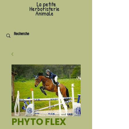
L
a petite
Herboristerie
Animale
PHYTO FLEX