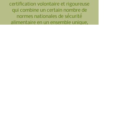
certification volontaire et rigoureuse
qui combine un certain nombre de
normes nationales de sécurité
alimentaire en un ensemble unique,
reconnu internationalement, de
responsabilités et d'exigences.
Elle intègre également des éléments de
Bonnes Pratiques de Fabrication (BPF),
d'Analyse des Risques et Maîtrise des
Points Critiques (HACCP), et d'autres
procédures préventives de pointe.
Dans la mesure du possible, nous
sélectionnons également des plantes
portant le label "Agriculture
Biologique". Malheureusement, il
demeure impossible d'accéder à
certaines plantes, pourtant très
intéressantes, dans la certification
Ecocert-Bio.
Nous préférons ne pas nous priver de
ces plantes médicinales dont les
bénéfices sont importants, et qui