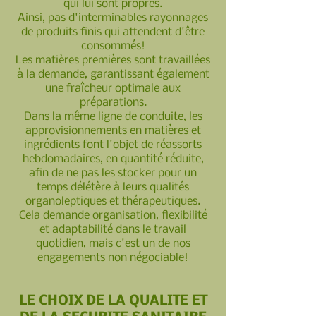
qui lui sont propres.
Ainsi, pas d'interminables rayonnages
de produits finis qui attendent d'être
consommés!
Les matières premières sont travaillées
à la demande, garantissant égalem
ent
une fraîcheur optimale aux
préparations.
Dans la même ligne de conduite, les
approvisionnements en matières et
ingrédients font l'objet de réassorts
hebdomadaires, en quantité réduite,
afin de ne pas les stocker pour un
temps délétère à leurs qualités
organoleptiques et thérapeutiques.
Cela demande organisation, flexibilité
et adaptabilité dans le travail
quotidien, mais c'est un de nos
engagements non négociable!
LE CHOIX DE LA QUALITE ET