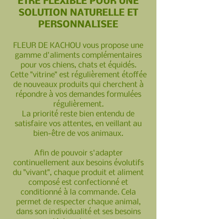
ETRE FLEXIBLE POUR UNE
SOLUTION NATURELLE ET
PERSONNALISEE
FLEUR DE KACHOU vous propose une
gamme d'aliments complémentaires
pour vos chiens, chats et équidés.
Cette "vitrine" est régulièrement étoffée
de nouveaux produits qui cherchent à
répondre à vos demandes formulées
régulièrement.
La priorité reste bien entendu de
satisfaire vos attentes, en veillant au
bien-être de vos animaux.
Afin de pouvoir s'adapter
continuellement aux besoins évolutifs
du "vivant", chaque produit et aliment
composé est confectionné et
conditionné à la commande. Cela
permet de respecter chaque animal,
dans son individualité et ses besoins