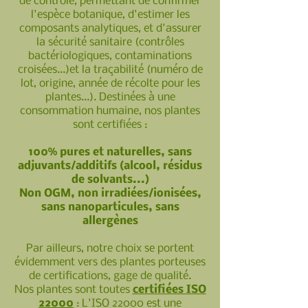
de contrôle, permettant de confirmer
l'espèce botanique, d'estimer les
composants analytiques, et d'assurer
la sécurité sanitaire (contrôles
bactériologiques, contaminations
croisées...)et la traçabilité (numéro de
lot, origine, année de récolte pour les
plantes...). Destinées à une
consommation humaine, nos plantes
sont certifiées :
100% pures et naturelles, sans
adjuvants/additifs (alcool, résidus
de solvants...)
Non OGM, non irradiées/ionisées,
sans nanoparticules, sans
allergènes
Par ailleurs, notre choix se portent
évidemment vers des
plantes porteuses
de certifications, gage de qualité.
Nos plantes sont toutes
certifiées ISO
22000
: L'ISO 22000 est une