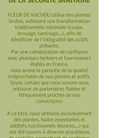
DE LA SECURITE SANITAIRE
FLEUR DE KACHOU utilise des plantes
brut
es, subissant une transformation
traditionnelle minimale (coupe,
broyage, tamisage...), afin de
bénéficier de l'intégralité des actifs
présents.
Par une collaboration de confiance
avec plusieurs herbiers et fournisseurs
établis en Fr
ance,
nous avons la garantie de la qualité
irréprochable de nos plantes et actifs.
Soyez certain que nous savons nous
entourer de partenaires fiables et
éthiquement proches de nos
convictions!
A ce titre, nous utilisons exclusivement
des plantes, huiles essentielles et
additifs nutritionnels (levures,...) qui
ont été soumis à diverses procédures